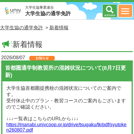
大学生協事業連合
大学生協の通学免許
大学生協の通学免許
>
新着情報
新着情報
2026/08/07
お知らせ
首都圏通学制教習所の混雑状況について(8月7日更
新)
大学生協首都圏提携校の混雑状況についてのご案内で
す。
受付休止中のプラン・教習コースのご案内もございます
のでご確認ください。
↓↓↓一覧表はこちらのURLから↓↓↓
https://manabi.univcoop.or.jp/drive/tsugaku/tk/pdf/syutoke
n260807.pdf