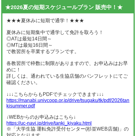
★2026夏の短期スケジュールプラン 販売中！★
★★★夏休みに短期で通学！★★★
夏休みに短期集中で通学して免許を取ろう！
◎ATは最短14日間～
◎MTは最短16日間～
で教習所を卒業するプランです。
各教習所で枠数に制限がありますので、お申込みはお早
めに！
詳しくは、通われている生協店舗のパンフレットにてご
確認ください。
↓↓↓こちらからもPDFでチェックできます↓↓↓
https://manabi.univcoop.or.jp/drive/tsugaku/tk/pdf/2026tan
kisummer.pdf
↓WEBからのお申込みはこちら↓
https://uc-navi.jp/drive/tanki_kiyaku.html
※「大学生協 運転免許受付センター(杉並WEB店舗)」の
対応となります。