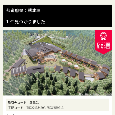
都道府県：熊本県
1
件見つかりました
取引先コード
598801
手配コード
T5020183420A-F5034579818