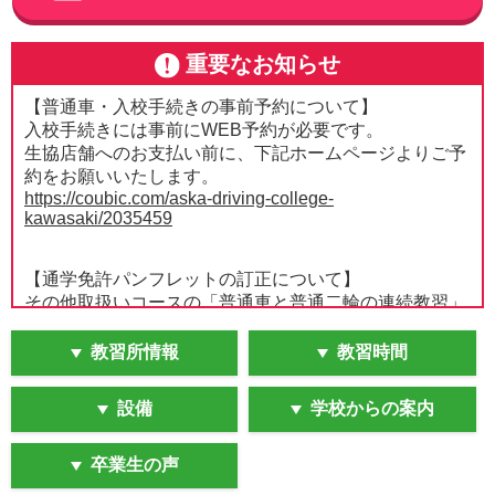
重要なお知らせ
【普通車・入校手続きの事前予約について】
入校手続きには事前にWEB予約が必要です。
生協店舗へのお支払い前に、下記ホームページよりご予
約をお願いいたします。
https://coubic.com/aska-driving-college-
kawasaki/2035459
【通学免許パンフレットの訂正について】
その他取扱いコースの「普通車と普通二輪の連続教習」
「ペーパードライバー」「普通二種」「AT車限定解除」
「二輪審査」は取り扱いなしとなります。
教習所情報
教習時間
組合員の皆さまにはご迷惑をおかけして申し訳ございま
せんが、ご了承のほどよろしくお願いいたします。
設備
学校からの案内
【普通車MTの技能教習について】
普通車MTの技能教習は「普通車AT」と「AT限定解除」
卒業生の声
の組み合わせとなります。