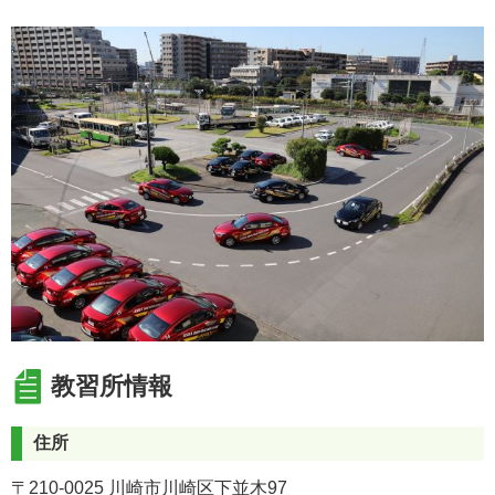
普通車MT免許をご希望の方は、生協にて「普通車AT」
のみをお申込みの上、教習所にて「AT限定解除」の追加
料金33,000円(税込)をお支払いください。
※「AT限定解除」は再審査時に追加料金がかかります。
普通車MTの技能教習の流れについては、下記ページの
「Cパターン」をご確認ください。
https://manabi.univcoop.or.jp/drive/tsugaku/tk/pdf/mtkirikae
【段階別一括予約プラン 受付休止について】
オプションの「段階別一括予約プラン」は、しばらくの
間受付を休止いたします。
再開の際は、教習所ホームページにてご案内いたしま
す。
【二輪車の受付について】
教習所情報
入校人数とお申込み時期に制限を設けております。
お申込み時期については教習所ホームページをご確認く
ださい。
住所
〒210-0025 川崎市川崎区下並木97