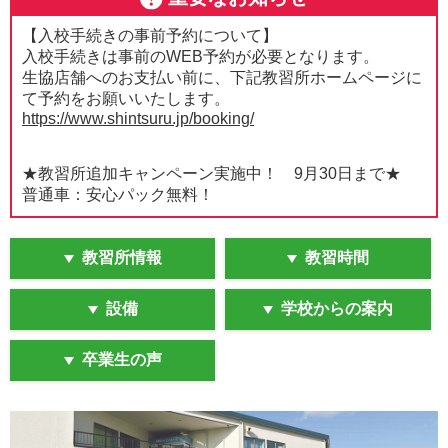
【入校手続きの事前予約について】
入校手続きは事前のWEB予約が必要となります。
生協店舗へのお支払い前に、下記教習所ホームページに
て予約をお願いいたします。
https://www.shintsuru.jp/booking/
★教習所追加キャンペーン実施中！ 9月30日まで★
普通車：安心パック無料！
【普通車MTについて】
普通車MTの技能教習は「普通車AT」と「AT限定解除」
教習所情報
教習時間
の組み合わせとなります。
生協店舗にて、「普通車AT」と「卒業まで一括予約
設備
学校からの案内
(41,800円)」を同時にお申込みいただいた上で、教習所
にて「AT限定解除」の追加料金として39,600円のお支
払いが必要です。
卒業生の声
※「AT限定解除」は「普通車AT」の卒業から6カ月以内
の再入校が必要となります。
普通車MTの技能教習の流れについては、下記ページの