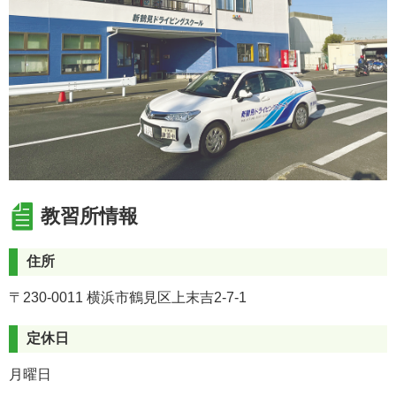
「Cパターン」をご確認ください。
https://manabi.univcoop.or.jp/drive/tsugaku/tk/pdf/mtkirikae
【普通二輪AT 取り扱い中止について 2026/7/7】
普通二輪ATは、7月7日より取り扱いを中止いたしま
す。
組合員の皆さまにはご迷惑をおかけしていたしますが、
何卒ご了承ください。
教習所情報
住所
〒230-0011 横浜市鶴見区上末吉2-7-1
定休日
月曜日