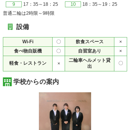
9
17：35～18：25
10
18：35～19：25
普通二輪は2時限～9時限
設備
Wi-Fi
〇
飲食スペース
×
食べ物自販機
〇
自習室あり
×
二輪車ヘルメット貸
軽食・レストラン
〇
×
出
学校からの案内