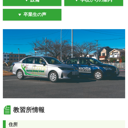
https://manabi.univcoop.or.jp/drive/tsugaku/tk/pdf/mtkirikae
卒業生の声
【二輪車の受付休止について】
7月1日～9月30日の期間、二輪車の受付を休止いたしま
す。
組合員の皆さまにはご迷惑をおかけしますが、ご了承の
ほどお願いいたします。
教習所情報
住所