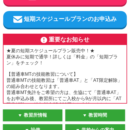
短期スケジュールプランのお申込み
重要なお知らせ
★夏の短期スケジュールプラン販売中！★
夏休みに短期で通学！詳しくは「料金」の「短期プラ
ン」をチェック！
【普通車MTの技能教習について】
普通車MTの技能教習は「普通車AT」と「AT限定解除」
の組み合わせとなります。
普通車MT免許をご希望の方は、生協にて「普通車AT」
をお申込み後、教習所にてご入校から9が月以内に「AT
限定解除」の追加料金35,200円をお支払いください。
※「AT限定解除」は再審査時に追加料金が発生します。
教習所情報
教習時間
普通車MTの技能教習の流れについては、下記ページの
「Cパターン」をご確認ください。
設備
学校からの案内