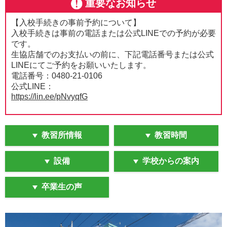
重要なお知らせ
【入校手続きの事前予約について】
入校手続きは事前の電話または公式LINEでの予約が必要
です。
生協店舗でのお支払いの前に、下記電話番号または公式
LINEにてご予約をお願いいたします。
電話番号：0480-21-0106
公式LINE：
https://lin.ee/pNvyqfG
【普通車MTの技能教習について】
普通車MTの技能教習は「普通車AT」と「AT限定解除」
教習所情報
教習時間
の組み合わせとなります。
普通車MT免許をご希望の方は、生協にて「普通車AT」
設備
学校からの案内
をお申込み後に、教習所にて「AT限定解除」の追加料金
40,000円(税込)をお支払いください。
卒業生の声
※「AT限定解除」は再審査の際に追加料金が発生します
技能教習の流れについては下記ページの「Cパターン」
をご確認ください。