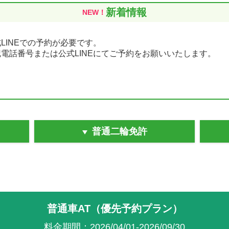
新着情報
NEW！
】
LINEでの予約が必要です。
電話番号または公式LINEにてご予約をお願いいたします。
T」と「AT限定解除」の組み合わせとなります。
普通二輪免許
にて「普通車AT」をお申込み後に、教習所にて「AT限定解除」の
追加料金が発生します
ージの「Cパターン」をご確認ください。
tsugaku/tk/pdf/mtkirikae202504.pdf
普通車AT（優先予約プラン）
料金期間：2026/04/01-2026/09/30