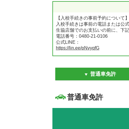
【入校手続きの事前予約について
入校手続きは事前の電話または公式
生協店舗でのお支払いの前に、下記
電話番号：0480-21-0106
公式LINE：
https://lin.ee/pNvyqfG
【普通車MTの技能教習について】
普通車MTの技能教習は「普通車A
普通車免許
普通車MT免許をご希望の方は、生協
払いください。
※「AT限定解除」は再審査の際に
普通車免許
技能教習の流れについては下記ペ
https://manabi.univcoop.or.jp/drive/