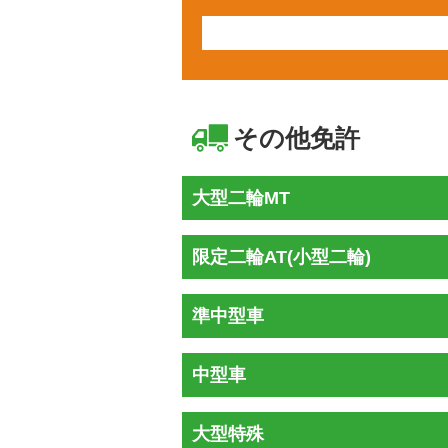
その他免許
大型二輪MT
限定二輪AT(小型二輪)
準中型車
中型車
大型特殊