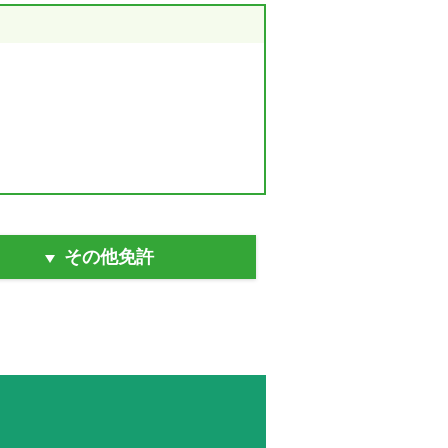
その他免許
追加料金40,000円(税込)をお支