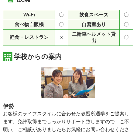
Wi-Fi
〇
飲食スペース
〇
食べ物自販機
〇
自習室あり
〇
二輪車ヘルメット貸
軽食・レストラン
〇
×
出
学校からの案内
伊勢
お客様のライフスタイルに合わせた教習所通学をご提案し
ます。免許取得までしっかりサポート致しますので、ご不
明点、ご相談がありましたらお気軽にお問い合わせくださ