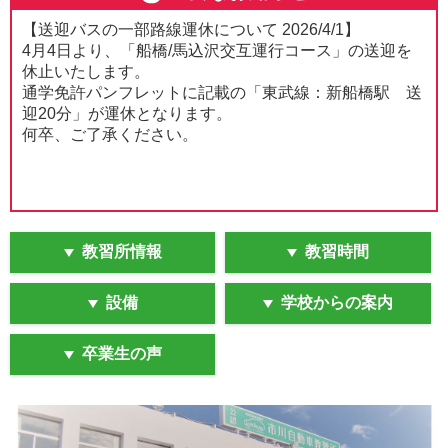
【送迎バスの一部路線運休について 2026/4/1】
4月4日より、「船橋/馬込沢交互運行コース」の送迎を
休止いたします。
通学免許パンフレットに記載の「東武線：新船橋駅 送
迎20分」が運休となります。
何卒、ご了承ください。
教習所情報
教習時間
設備
学校からの案内
卒業生の声