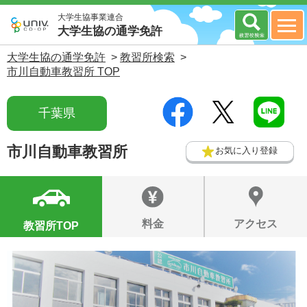
大学生協事業連合
大学生協の通学免許
大学生協の通学免許
>
教習所検索
>
市川自動車教習所 TOP
千葉県
市川自動車教習所
お気に入り登録
料金
アクセス
教習所TOP