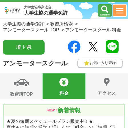
大学生協事業連合
大学生協の通学免許
大学生協の通学免許
>
教習所検索
>
アンモータースクール TOP
>
アンモータースクール 料金
埼玉県
アンモータースクール
お気に入り登録
料金
アクセス
教習所TOP
新着情報
NEW！
★夏の短期スケジュールプラン販売中！★
夏休みに短期で通学！詳しくは「料金」の「短期プラ