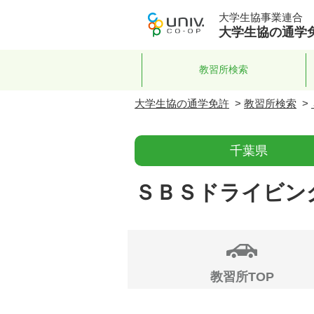
大学生協事業連合
大学生協の通学
教習所検索
大学生協の通学免許
>
教習所検索
>
千葉県
ＳＢＳドライビン
教習所TOP