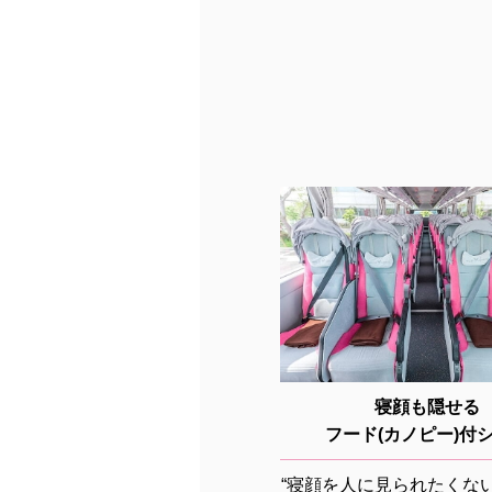
寝顔も隠せる
フード(カノピー)付
“寝顔を人に見られたくない