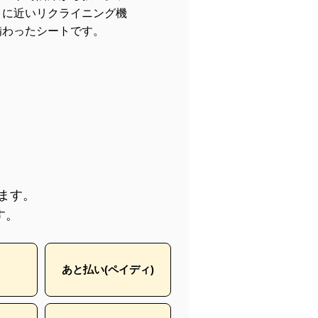
トに近いリクライニング機
備わったシートです。
きます。
す。
あと払い(ペイディ)