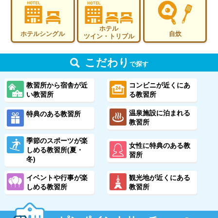
ホテル
ホテルシングル
自炊
ツイン・トリプル
こだわり
で探す
教習所から宿舎が近
コンビニが近くにあ
い教習所
る教習所
温泉施設に泊まれる
特典のある教習所
教習所
季節のスポーツが楽
女性に特典のある教
しめる教習所(夏・
習所
冬)
イベントや行事が楽
観光地が近くにある
しめる教習所
教習所