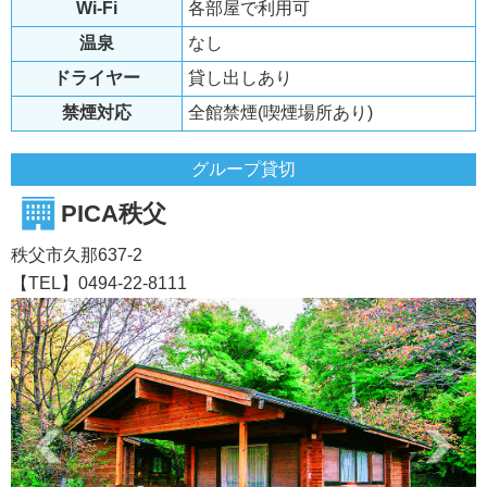
Wi-Fi
各部屋で利用可
温泉
なし
ドライヤー
貸し出しあり
禁煙対応
全館禁煙(喫煙場所あり)
グループ貸切
PICA秩父
秩父市久那637-2
【TEL】0494-22-8111