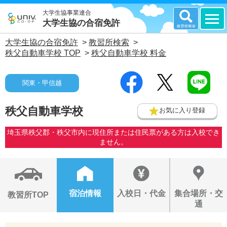
大学生協事業連合
大学生協の合宿免許
大学生協の合宿免許
>
教習所検索
>
秩父自動車学校 TOP
>
秩父自動車学校 料金
関東・甲信越
秩父自動車学校
お気に入り登録
埼玉県秩父郡・秩父市内に現住所または住民票がある方は入校でき
ません。
宿泊情報
入校日・代金
集合場所・交
教習所TOP
通