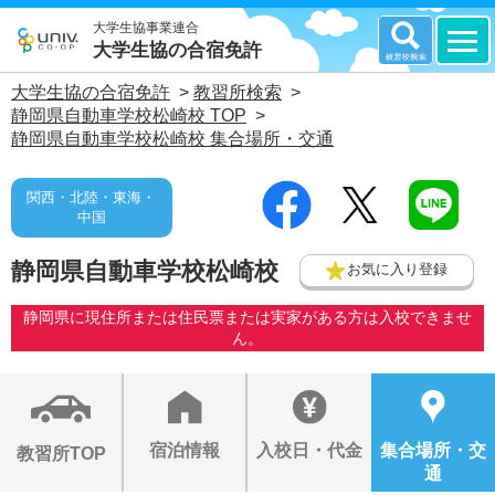
大学生協事業連合
大学生協の合宿免許
大学生協の合宿免許
>
教習所検索
>
静岡県自動車学校松崎校 TOP
>
静岡県自動車学校松崎校 集合場所・交通
関西・北陸・東海・
中国
静岡県自動車学校松崎校
お気に入り登録
静岡県に現住所または住民票または実家がある方は入校できませ
ん。
宿泊情報
入校日・代金
集合場所・交
教習所TOP
通