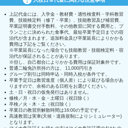
上記代金には、入学金・教材費・適性検査料・学科教習
費、技能検定料（修了・卒業）、技能教習及び補習費、
卒業証明書交付手数料、その他教習に関する費用と、プ
ランごとに決められた食事代、最短卒業予定日までの宿
泊代が含まれます。追加料金及び卒業延長によりかかる
費用は下記をご覧ください。
※卒業延長になった場合でも技能教習・技能検定料・宿
泊代が保証されることがあります。
※但し、自己都合によりかかる費用は保証対象外です。
普通二輪免許所持の方は、 11,000円引き
グループ割引は同時申込・同時入校が条件です。
卒業予定日は教習進度（個人差）により延びる場合があ
りますので、余裕のある日程をお選びください。
土・日・祝日の仮免発行はありません。
修検／月・水・金・土曜日（祝日除く）
卒検／火・木・土（祝日除く）
卒業日の教習所解散時間は16:00の予定です。
高速教習は実車(天候・道路規制によりシミュレーター)
となります。