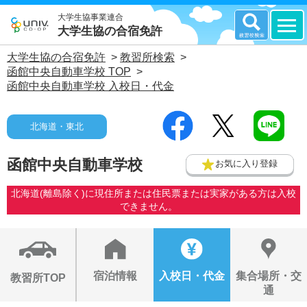
大学生協事業連合
大学生協の合宿免許
大学生協の合宿免許
>
教習所検索
>
函館中央自動車学校 TOP
>
函館中央自動車学校 入校日・代金
北海道・東北
函館中央自動車学校
お気に入り登録
北海道(離島除く)に現住所または住民票または実家がある方は入校
できません。
宿泊情報
入校日・代金
集合場所・交
教習所TOP
通