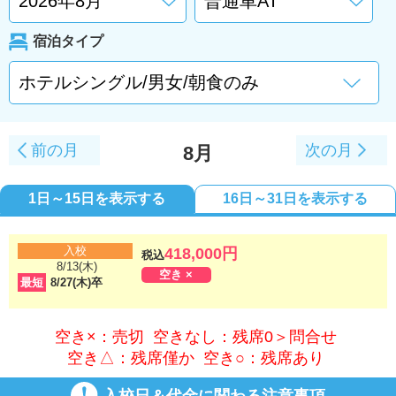
宿泊タイプ
前の月
次の月
8月
1日～15日を表示する
16日～31日を表示する
入校
418,000円
税込
8/13(木)
空き ×
最短
8/27(木)卒
空き×：売切 空きなし：残席0＞問合せ
空き△：残席僅か 空き○：残席あり
入校日＆代金に関わる注意事項