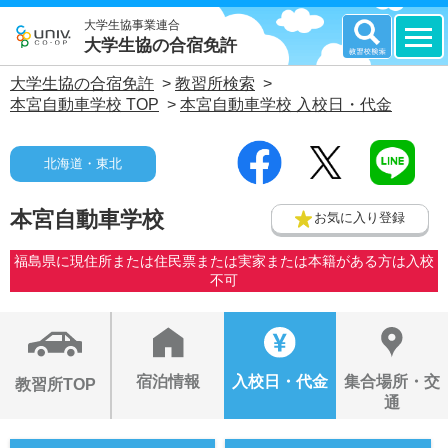
大学生協事業連合
大学生協の合宿免許
大学生協の合宿免許
>
教習所検索
>
本宮自動車学校 TOP
>
本宮自動車学校 入校日・代金
北海道・東北
本宮自動車学校
お気に入り登録
福島県に現住所または住民票または実家または本籍がある方は入校
不可
宿泊情報
入校日・代金
集合場所・交
教習所TOP
通