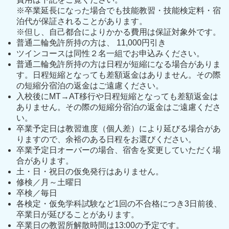
※卒業延長になった場合でも技能教習・技能検定料・宿
泊代が保証されることがあります。
※但し、自己都合によりかかる費用は保証対象外です。
普通二輪免許所持の方は、 11,000円引き
ツインコースは同性２名一組でお申込みください。
普通二輪免許所持の方は日程が短縮になる場合がありま
す。日程短縮となっても差額返金はありません。その際
の短縮分宿泊の返金はご遠慮ください。
入校後にMT→AT移行や日程短縮となっても差額返金は
ありません。その際の短縮分宿泊の返金はご遠慮くださ
い。
卒業予定日は教習進度（個人差）により延びる場合があ
りますので、余裕のある日程をお選びください。
卒業予定日オーバーの場合、宿舎を変更していただく場
合があります。
土・日・祝日の仮免発行はありません。
修検／月～土曜日
卒検／毎日
各検定・仮免学科試験など1回の不合格につき3日前後、
卒業日が延びることがあります。
卒業日の教習所解散時間は13:00の予定です。