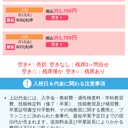
入校
351,780円
税込
8/13(木)
空き ×
最短
8/26(水)卒
入校
351,780円
税込
8/14(金)
空き ×
最短
8/27(木)卒
空き×：売切 空きなし：残席0＞問合せ
空き△：残席僅か 空き○：残席あり
入校日＆代金に関わる注意事項
上記代金には、入学金・教材費・適性検査料・学科教習
費、技能検定料（修了・卒業）、技能教習及び補習費、
卒業証明書交付手数料、その他教習に関する費用と、プ
ランごとに決められた食事代、最短卒業予定日までの宿
泊代が含まれます。追加料金及び卒業延長によりかかる
費用は下記をご覧ください。