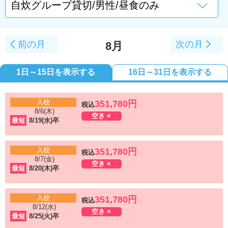
前の月
次の月
8月
1日～15日を表示する
16日～31日を表示する
入校
351,780円
税込
8/6(木)
空き ×
最短
8/19(水)卒
入校
351,780円
税込
8/7(金)
空き ×
最短
8/20(木)卒
入校
351,780円
税込
8/12(水)
空き ×
最短
8/25(火)卒