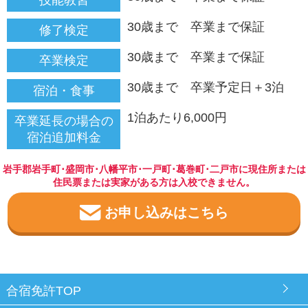
技能教習
30歳まで 卒業まで保証
修了検定
30歳まで 卒業まで保証
卒業検定
30歳まで 卒業予定日＋3泊
宿泊・食事
1泊あたり6,000円
卒業延長の場合の
宿泊追加料金
岩手郡岩手町･盛岡市･八幡平市･一戸町･葛巻町･二戸市に現住所または
住民票または実家がある方は入校できません。
お申し込みはこちら
合宿免許TOP