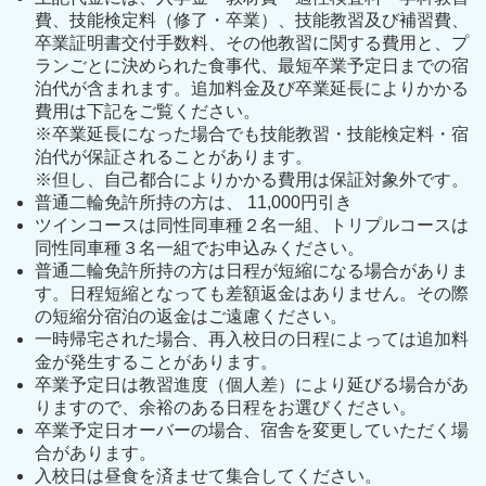
費、技能検定料（修了・卒業）、技能教習及び補習費、
卒業証明書交付手数料、その他教習に関する費用と、プ
ランごとに決められた食事代、最短卒業予定日までの宿
泊代が含まれます。追加料金及び卒業延長によりかかる
費用は下記をご覧ください。
※卒業延長になった場合でも技能教習・技能検定料・宿
泊代が保証されることがあります。
※但し、自己都合によりかかる費用は保証対象外です。
普通二輪免許所持の方は、 11,000円引き
ツインコースは同性同車種２名一組、トリプルコースは
同性同車種３名一組でお申込みください。
普通二輪免許所持の方は日程が短縮になる場合がありま
す。日程短縮となっても差額返金はありません。その際
の短縮分宿泊の返金はご遠慮ください。
一時帰宅された場合、再入校日の日程によっては追加料
金が発生することがあります。
卒業予定日は教習進度（個人差）により延びる場合があ
りますので、余裕のある日程をお選びください。
卒業予定日オーバーの場合、宿舎を変更していただく場
合があります。
入校日は昼食を済ませて集合してください。