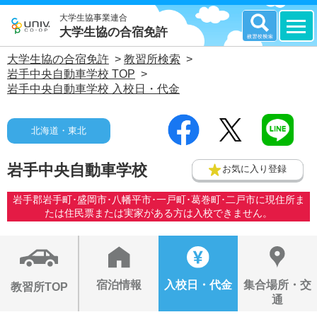
大学生協事業連合
大学生協の合宿免許
大学生協の合宿免許
>
教習所検索
>
岩手中央自動車学校 TOP
>
岩手中央自動車学校 入校日・代金
北海道・東北
岩手中央自動車学校
お気に入り登録
岩手郡岩手町･盛岡市･八幡平市･一戸町･葛巻町･二戸市に現住所ま
たは住民票または実家がある方は入校できません。
宿泊情報
入校日・代金
集合場所・交
教習所TOP
通