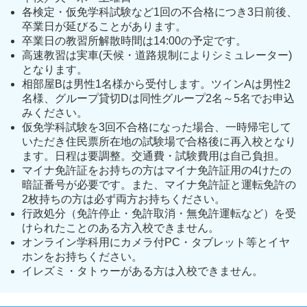
各検定・仮免学科試験など1回の不合格につき3日前後、
卒業日が延びることがあります。
卒業日の教習所解散時間は14:00の予定です。
高速教習は実車(天候・道路規制によりシミュレーター)
となります。
相部屋Bは男性1名様から受付します。ツインAは男性2
名様、グループ貸切Dは同性グループ2名～5名でお申込
みください。
仮免学科試験を3回不合格になった場合、一時帰宅して
いただき住民票所在地の試験場で合格後に再入校となり
ます。日程は要調整。交通費・試験費用は自己負担。
マイナ免許証をお持ちの方はマイナ免許証用の4けたの
暗証番号が必要です。また、マイナ免許証と運転免許の
2枚持ちの方は必ず両方お持ちください。
行政処分（免許停止・免許取消・無免許運転など）を受
けられたことのある方入校できません。
オンライン学科用にカメラ付PC・タブレット等とイヤ
ホンをお持ちください。
イレズミ・タトゥーがある方は入校できません。