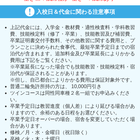
入校日＆代金に関わる注意事項
上記代金には、入学金・教材費・適性検査料・学科教習
費、技能検定料（修了・卒業）、技能教習及び補習費、
卒業証明書交付手数料、その他教習に関する費用と、プ
ランごとに決められた食事代、最短卒業予定日までの宿
泊代が含まれます。追加料金及び卒業延長によりかかる
費用は下記をご覧ください。
※卒業延長になった場合でも技能教習・技能検定料・宿
泊代が保証されることがあります。
※但し、自己都合によりかかる費用は保証対象外です。
普通二輪免許所持の方は、 10,000円引き
ツインコースは同性同車種２名一組でお申込みくださ
い。
卒業予定日は教習進度（個人差）により延びる場合があ
りますので、余裕のある日程をお選びください。
卒業予定日オーバーの場合、宿舎を変更していただく場
合があります。
修検／月・水・金曜日（祝日除く）
卒検／火・木・土曜日