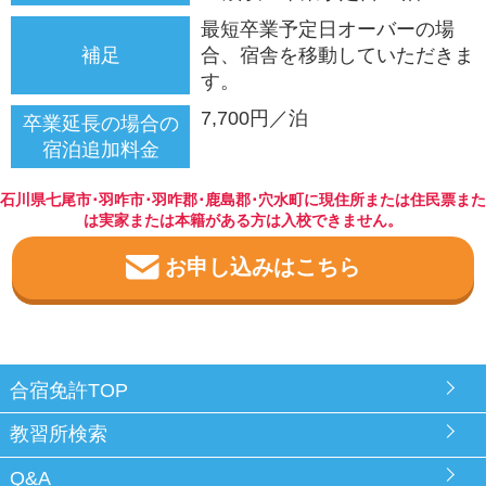
最短卒業予定日オーバーの場
補足
合、宿舎を移動していただきま
す。
7,700円／泊
卒業延長の場合の
宿泊追加料金
石川県七尾市･羽咋市･羽咋郡･鹿島郡･穴水町に現住所または住民票また
は実家または本籍がある方は入校できません。
お申し込みはこちら
合宿免許TOP
教習所検索
Q&A