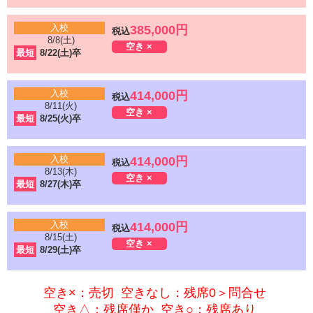
入校
385,000円
税込
8/8(土)
空き ×
最短
8/22(土)卒
入校
414,000円
税込
8/11(火)
空き ×
最短
8/25(火)卒
入校
414,000円
税込
8/13(木)
空き ×
最短
8/27(木)卒
入校
414,000円
税込
8/15(土)
空き ×
最短
8/29(土)卒
空き×：売切 空きなし：残席0＞問合せ
空き△：残席僅か 空き○：残席あり