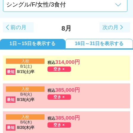
前の月
次の月
8月
1日～15日を表示する
16日～31日を表示する
入校
314,000円
税込
8/1(土)
空き ×
最短
8/15(土)卒
入校
385,000円
税込
8/4(火)
空き ×
最短
8/18(火)卒
入校
385,000円
税込
8/6(木)
空き ×
最短
8/20(木)卒