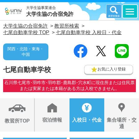
大学生協事業連合
大学生協の合宿免許
大学生協の合宿免許
>
教習所検索
>
七尾自動車学校 TOP
>
七尾自動車学校 入校日・代金
関西・北陸・東海・
中国
七尾自動車学校
お気に入り登録
石川県七尾市･羽咋市･羽咋郡･鹿島郡･穴水町に現住所または住民票
または実家または本籍がある方は入校できません。
宿泊情報
入校日・代金
集合場所・交
教習所TOP
通