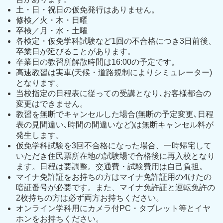
土・日・祝日の仮免発行はありません。
修検／火・木・日曜
卒検／月・水・土曜
各検定・仮免学科試験など1回の不合格につき3日前後、
卒業日が延びることがあります。
卒業日の教習所解散時間は16:00の予定です。
高速教習は実車(天候・道路規制によりシミュレーター)
となります。
当校指定の日程表に従っての受講となり､お客様都合の
変更はできません。
教習を無断でキャンセルした場合(無断の予定変更､日程
表の見間違い､時間の間違いなど)は無断キャンセル料が
発生します。
仮免学科試験を3回不合格になった場合、一時帰宅して
いただき住民票所在地の試験場で合格後に再入校となり
ます。日程は要調整。交通費・試験費用は自己負担。
マイナ免許証をお持ちの方はマイナ免許証用の4けたの
暗証番号が必要です。また、マイナ免許証と運転免許の
2枚持ちの方は必ず両方お持ちください。
オンライン学科用にカメラ付PC・タブレット等とイヤ
ホンをお持ちください。