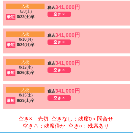
入校
341,000円
税込
8/8(土)
空き ×
最短
8/22(土)卒
入校
341,000円
税込
8/10(月)
空き ×
最短
8/24(月)卒
入校
341,000円
税込
8/12(水)
空き ×
最短
8/26(水)卒
入校
341,000円
税込
8/15(土)
空き ×
最短
8/29(土)卒
空き×：売切 空きなし：残席0＞問合せ
空き△：残席僅か 空き○：残席あり