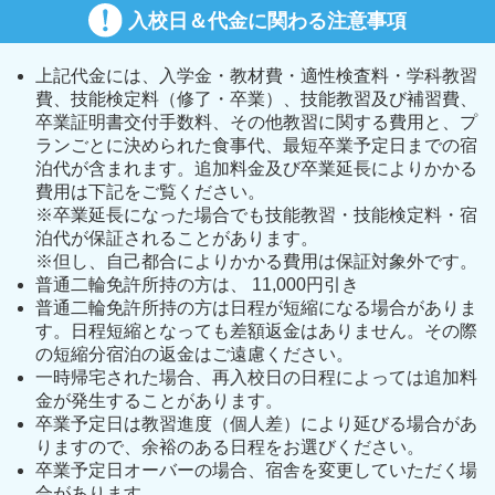
入校日＆代金に関わる注意事項
上記代金には、入学金・教材費・適性検査料・学科教習
費、技能検定料（修了・卒業）、技能教習及び補習費、
卒業証明書交付手数料、その他教習に関する費用と、プ
ランごとに決められた食事代、最短卒業予定日までの宿
泊代が含まれます。追加料金及び卒業延長によりかかる
費用は下記をご覧ください。
※卒業延長になった場合でも技能教習・技能検定料・宿
泊代が保証されることがあります。
※但し、自己都合によりかかる費用は保証対象外です。
普通二輪免許所持の方は、 11,000円引き
普通二輪免許所持の方は日程が短縮になる場合がありま
す。日程短縮となっても差額返金はありません。その際
の短縮分宿泊の返金はご遠慮ください。
一時帰宅された場合、再入校日の日程によっては追加料
金が発生することがあります。
卒業予定日は教習進度（個人差）により延びる場合があ
りますので、余裕のある日程をお選びください。
卒業予定日オーバーの場合、宿舎を変更していただく場
合があります。