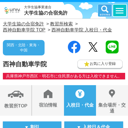
大学生協事業連合
大学生協の合宿免許
大学生協の合宿免許
>
教習所検索
>
西神自動車学院 TOP
>
西神自動車学院 入校日・代金
関西・北陸・東海・
中国
西神自動車学院
お気に入り登録
兵庫県神戸市西区・明石市に住民票がある方は入校できません。
宿泊情報
入校日・代金
集合場所・交
教習所TOP
通
割引
入校日＆代金