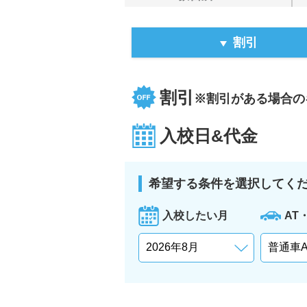
割引
割引
※割引がある場合の
入校日&代金
希望する条件を選択してく
入校したい月
AT