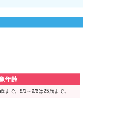
象年齢
は35歳まで。8/1～9/6は25歳まで。