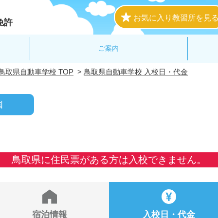
お気に入り教習所を見
免許
ご案内
鳥取県自動車学校 TOP
>
鳥取県自動車学校 入校日・代金
国
鳥取県に住民票がある方は入校できません。
宿泊情報
入校日・代金