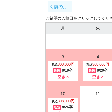
前の月
ご希望の入校日をクリックしてくだ
月
火
3
4
308,000円
308,000円
税込
税込
8/19卒
8/20卒
最短
最短
空き ×
空き ×
10
11
308,000円
税込
8/26卒
最短