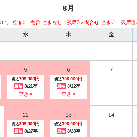
8月
さい。
空き×：売切 空きなし：残席0＞問合せ 空き△：残席僅
水
木
金
5
6
7
308,000円
308,000円
税込
税込
8/21卒
8/22卒
最短
最短
空き ×
空き ×
12
13
14
308,000円
308,000円
税込
税込
8/27卒
8/28卒
最短
最短