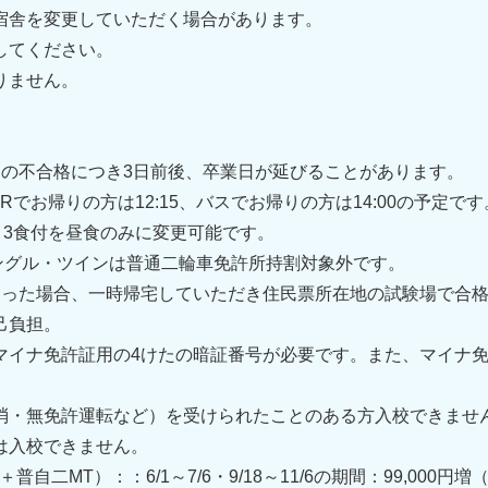
宿舎を変更していただく場合があります。
してください。
りません。
回の不合格につき3日前後、卒業日が延びることがあります。
でお帰りの方は12:15、バスでお帰りの方は14:00の予定です
)で、3食付を昼食のみに変更可能です。
/23のシングル・ツインは普通二輪車免許所持割対象外です。
なった場合、一時帰宅していただき住民票所在地の試験場で合
己負担。
マイナ免許証用の4けたの暗証番号が必要です。また、マイナ免
消・無免許運転など）を受けられたことのある方入校できませ
は入校できません。
自二MT）：：6/1～7/6・9/18～11/6の期間：99,000円増