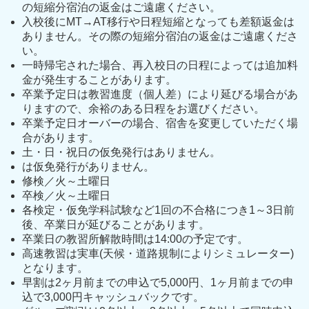
の短縮分宿泊の返金はご遠慮ください。
入校後にMT→AT移行や日程短縮となっても差額返金は
ありません。その際の短縮分宿泊の返金はご遠慮くださ
い。
一時帰宅された場合、再入校日の日程によっては追加料
金が発生することがあります。
卒業予定日は教習進度（個人差）により延びる場合があ
りますので、余裕のある日程をお選びください。
卒業予定日オーバーの場合、宿舎を変更していただく場
合があります。
土・日・祝日の仮免発行はありません。
は仮免発行がありません。
修検／火～土曜日
卒検／火～土曜日
各検定・仮免学科試験など1回の不合格につき1～3日前
後、卒業日が延びることがあります。
卒業日の教習所解散時間は14:00の予定です。
高速教習は実車(天候・道路規制によりシミュレーター)
となります。
早割は2ヶ月前までの申込で5,000円、1ヶ月前までの申
込で3,000円キャッシュバックです。