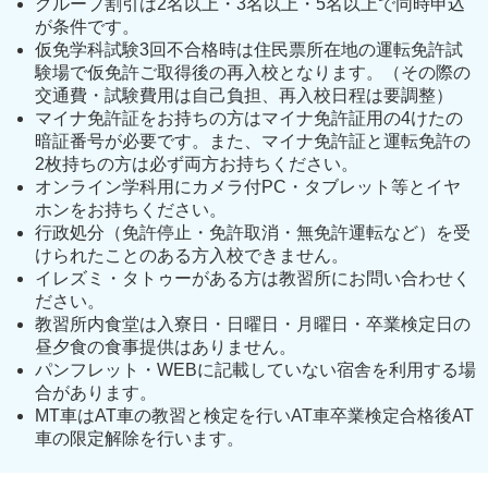
グループ割引は2名以上・3名以上・5名以上で同時申込
が条件です。
仮免学科試験3回不合格時は住民票所在地の運転免許試
験場で仮免許ご取得後の再入校となります。（その際の
交通費・試験費用は自己負担、再入校日程は要調整）
マイナ免許証をお持ちの方はマイナ免許証用の4けたの
暗証番号が必要です。また、マイナ免許証と運転免許の
2枚持ちの方は必ず両方お持ちください。
オンライン学科用にカメラ付PC・タブレット等とイヤ
ホンをお持ちください。
行政処分（免許停止・免許取消・無免許運転など）を受
けられたことのある方入校できません。
イレズミ・タトゥーがある方は教習所にお問い合わせく
ださい。
教習所内食堂は入寮日・日曜日・月曜日・卒業検定日の
昼夕食の食事提供はありません。
パンフレット・WEBに記載していない宿舎を利用する場
合があります。
MT車はAT車の教習と検定を行いAT車卒業検定合格後AT
車の限定解除を行います。