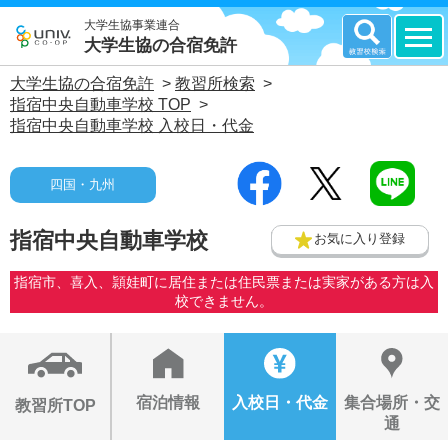
大学生協事業連合
大学生協の合宿免許
大学生協の合宿免許
>
教習所検索
>
指宿中央自動車学校 TOP
>
指宿中央自動車学校 入校日・代金
四国・九州
指宿中央自動車学校
お気に入り登録
指宿市、喜入、頴娃町に居住または住民票または実家がある方は入
校できません。
宿泊情報
入校日・代金
集合場所・交
教習所TOP
通