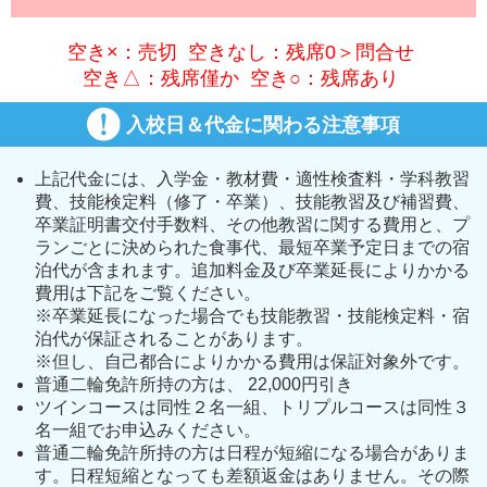
空き×：売切 空きなし：残席0＞問合せ
空き△：残席僅か 空き○：残席あり
入校日＆代金に関わる注意事項
上記代金には、入学金・教材費・適性検査料・学科教習
費、技能検定料（修了・卒業）、技能教習及び補習費、
卒業証明書交付手数料、その他教習に関する費用と、プ
ランごとに決められた食事代、最短卒業予定日までの宿
泊代が含まれます。追加料金及び卒業延長によりかかる
費用は下記をご覧ください。
※卒業延長になった場合でも技能教習・技能検定料・宿
泊代が保証されることがあります。
※但し、自己都合によりかかる費用は保証対象外です。
普通二輪免許所持の方は、 22,000円引き
ツインコースは同性２名一組、トリプルコースは同性３
名一組でお申込みください。
普通二輪免許所持の方は日程が短縮になる場合がありま
す。日程短縮となっても差額返金はありません。その際