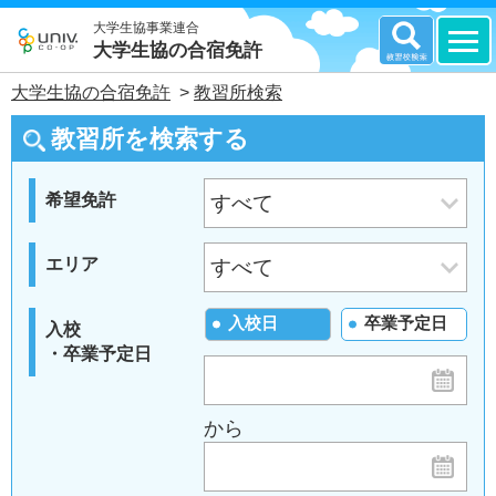
大学生協事業連合
大学生協の合宿免許
大学生協の合宿免許
>
教習所検索
教習所を検索する
希望免許
エリア
入校日
卒業予定日
入校
・卒業予定日
から