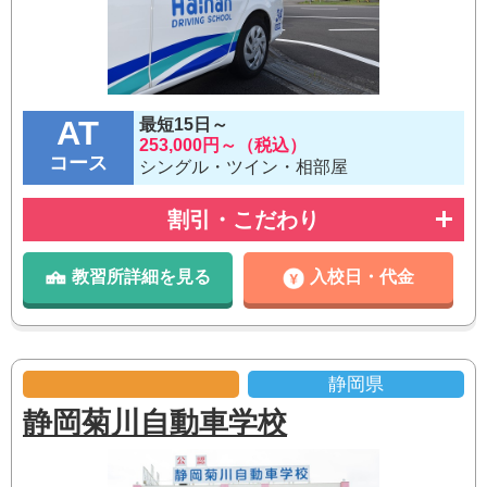
AT
最短15日～
253,000円～（税込）
コース
シングル・ツイン・相部屋
割引・こだわり
教習所詳細を見る
入校日・代金
静岡県
静岡菊川自動車学校