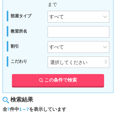
まで
部屋タイプ
教習所名
割引
こだわり
選択してください
この条件で検索
検索結果
全
7
件中
1～7
を表示しています