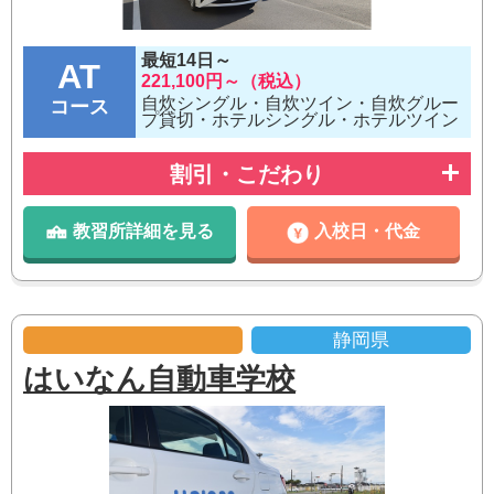
最短14日～
AT
221,100円～（税込）
自炊シングル・自炊ツイン・自炊グルー
コース
プ貸切・ホテルシングル・ホテルツイン
割引・こだわり
教習所詳細を見る
入校日・代金
静岡県
はいなん自動車学校