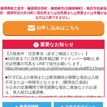
静岡県牧之原市・榛原郡吉田町・御前崎市(旧御前崎町)・島田市初倉地
区・焼津市旧大井川町に現住所または住民票または実家または本籍があ
る方は入校できません。
お申し込みはこちら
重要なお知らせ
【入校条件・注意事項（必ずご確認ください）】
■10日前までに住民票(本籍記載 マイナンバー省略)と身
分証明書の写真を LINEで送付お願いします。
https://manabi.univcoop.or.jp/drive/gassyuku/pdf/ES15haina
■37.0℃以上の発熱または教習継続が困難な場合は入校
不可または一時帰宅となります。(費用自己負担)
※公共の交通機関で帰宅困難な場合ご家族などのお迎
え、再入校日は要調整。
■『法律で定める一定の病気等､安全運転相談が必要な方
の申告要件』(下記URL)をお読みいただき、
教習所情報
おすすめポイント