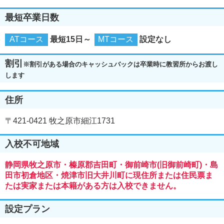
最短卒業日数
ATコース
最短15日～
MTコース
設定なし
割引
※割引がある場合のキャッシュバックは卒業時に教習所からお渡し
します
住所
〒421-0421 牧之原市細江1731
入校不可地域
静岡県牧之原市・榛原郡吉田町・御前崎市(旧御前崎町)・島
田市初倉地区・焼津市旧大井川町に現住所または住民票ま
たは実家または本籍がある方は入校できません。
設定プラン