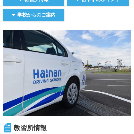
該当する場合は必ずお申し出ください。該当項目がある
場合、住民票の住所地管轄の運転免許センターで
安全運転相談を受け、相談を受けた旨を必ずお知らせく
学校からのご案内
ださい。
入校当日に申告要件を満たしていないことが判明した場
合は入校できません。(諸費用自己負担)
https://manabi.univcoop.or.jp/drive/gassyuku/pdf/shinkoku.pd
■外国籍の方は「本人確認書類」として下記《A》また
は《B》の書類が必要です。
《A》 ｢在留資格･在留期間等(*)*が記載された住民票｣の
提出＋マイナンバーカード等の本人確認書類の提示。
(*)=個人番号を除く全ての事項(国籍・地域、在留資
格・期間、在留カード番号等)の記載が必要。
《B》 [ア]権限のある機関が発行する身分証明書、[イ]公
的な住所証明、[ウ]旅券 ※[ア][イ][ウ]全て必要。
教習所情報