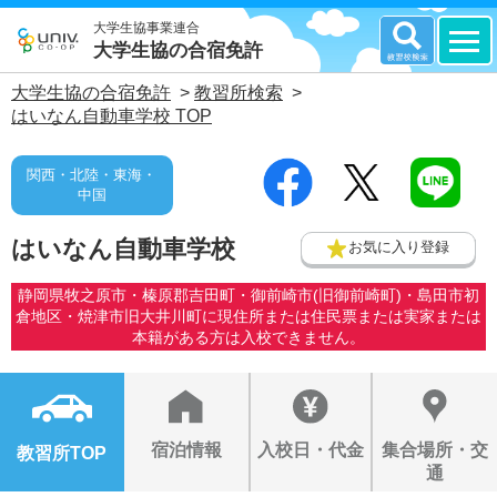
大学生協事業連合
大学生協の合宿免許
大学生協の合宿免許
>
教習所検索
>
はいなん自動車学校 TOP
関西・北陸・東海・
中国
はいなん自動車学校
お気に入り登録
静岡県牧之原市・榛原郡吉田町・御前崎市(旧御前崎町)・島田市初
倉地区・焼津市旧大井川町に現住所または住民票または実家または
本籍がある方は入校できません。
宿泊情報
入校日・代金
集合場所・交
教習所TOP
通