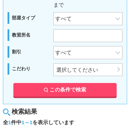
まで
部屋タイプ
教習所名
割引
こだわり
選択してください
この条件で検索
検索結果
全
1
件中
1～1
を表示しています