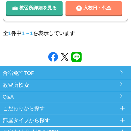
教習所詳細を見る
入校日・代金
全
1
件中
1～1
を表示しています
合宿免許TOP
教習所検索
Q&A
こだわりから探す
部屋タイプから探す