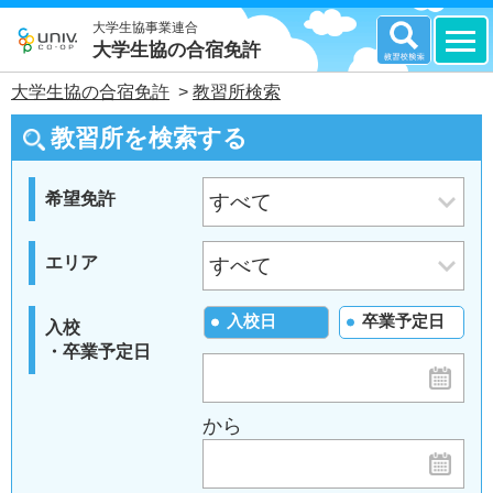
大学生協事業連合
大学生協の合宿免許
大学生協の合宿免許
>
教習所検索
教習所を検索する
希望免許
エリア
入校日
卒業予定日
入校
・卒業予定日
から