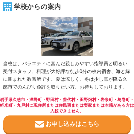
学校からの案内
当校は、バラエティに富んだ親しみやすい指導員と明るい
受付スタッフ、料理が大好評な徒歩0分の校内宿舎、海と緑
に囲まれた教習所です。夏は涼しく、冬は少し雪が降る久
慈市でのんびり免許を取りたい方、お待ちしております。
岩手県久慈市・洋野町・野田村・普代村・田野畑村・岩泉町・葛巻町・
軽米町・九戸村に現住所または住民票または実家または本籍がある方は
入校できません。
お申し込みはこちら