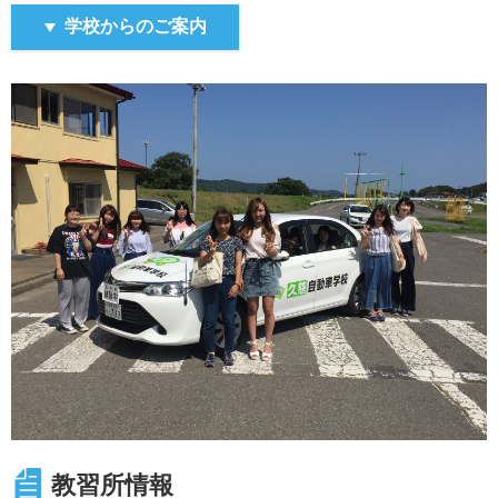
該当する場合は必ずお申し出ください。該当項目がある
場合、住民票の住所地管轄の運転免許センターで
学校からのご案内
安全運転相談を受け、相談を受けた旨を必ずお知らせく
ださい。
入校当日に申告要件を満たしていないことが判明した場
合は入校できません。(諸費用自己負担)
https://manabi.univcoop.or.jp/drive/gassyuku/pdf/shinkoku.pd
■外国籍の方は「本人確認書類」として下記《A》また
は《B》の書類が必要です。
《A》 ｢在留資格･在留期間等(*)が記載された住民票｣の
提出＋マイナンバーカード等の本人確認書類の提示。
(*)=個人番号を除く全ての事項(国籍・地域、在留資
格・期間、在留カード番号等)の記載が必要。
《B》 [ア]権限のある機関が発行する身分証明書、[イ]公
的な住所証明、[ウ]旅券 ※[ア][イ][ウ]全て必要。
★オンライン学科授業用に、スマートフォン、タブレッ
ト、ノートPC及びイヤホンをご持参ください。
教習所情報