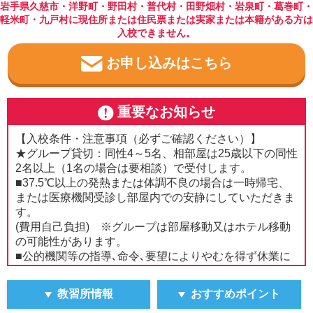
岩手県久慈市・洋野町・野田村・普代村・田野畑村・岩泉町・葛巻町・
軽米町・九戸村に現住所または住民票または実家または本籍がある方は
入校できません。
お申し込みはこちら
重要なお知らせ
【入校条件・注意事項（必ずご確認ください）】
★グループ貸切：同性4～5名、相部屋は25歳以下の同性
2名以上（1名の場合は要相談）で受付します。
■37.5℃以上の発熱または体調不良の場合は一時帰宅、
または医療機関受診し部屋内での安静にしていただきま
す。
(費用自己負担) ※グループは部屋移動又はホテル移動
の可能性があります。
■公的機関等の指導､命令､要望によりやむを得ず休業に
なった場合は一時帰宅です。(費用自己負担)
■『法律で定める一定の病気等､安全運転相談が必要な方
教習所情報
おすすめポイント
の申告要件』(下記URL)をお読みいただき、