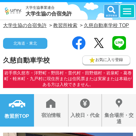
大学生協事業連合
大学生協の合宿免許
大学生協の合宿免許
>
教習所検索
>
久慈自動車学校 TOP
北海道・東北
久慈自動車学校
お気に入り登録
岩手県久慈市・洋野町・野田村・普代村・田野畑村・岩泉町・葛巻
町・軽米町・九戸村に現住所または住民票または実家または本籍が
ある方は入校できません。
宿泊情報
入校日・代金
集合場所・交
教習所TOP
通