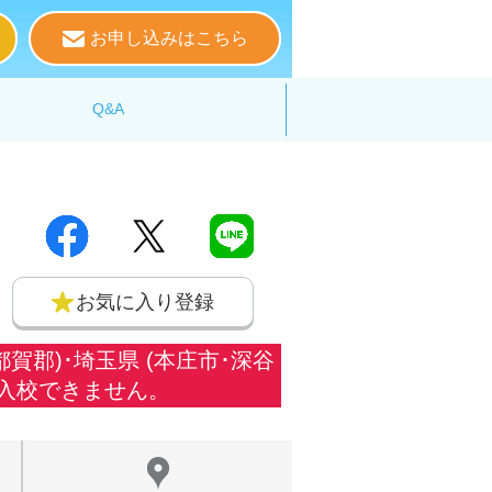
お申し込みはこちら
る
Q&A
お気に入り登録
郡)･埼玉県 (本庄市･深谷
入校できません。