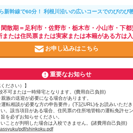
ら新幹線で60分！ 利根川沿いの広いコースでのびのび
･閑散期＝足利市・佐野市・栃木市・小山市・下都賀郡
所または住民票または実家または本籍がある方は
お申し込みはこちら
重要なお知らせ
認ください）】
入校不可または一時帰宅となります。(費用自己負担)
･親族の送迎が必要になる場合があります。
運転相談が必要な方の申告要件』(下記URL)をお読みいただ
さい。該当項目がある場合、住民票の住所地管轄の運転免許セ
た旨を必ずお知らせください。
いことが判明した場合は入校できません。(諸費用自己負担)
/gassyuku/pdf/shinkoku.pdf