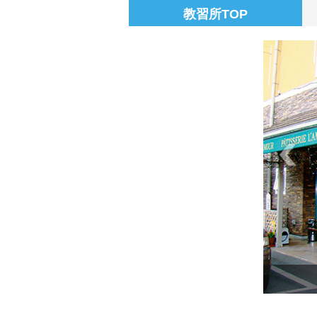
教習所TOP
替わりメニューの一例