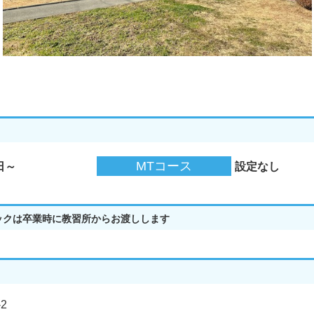
MTコース
日～
設定なし
ックは卒業時に教習所からお渡しします
2