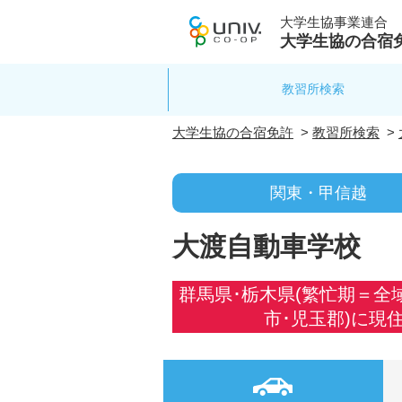
大学生協事業連合
大学生協の合宿
教習所検索
大学生協の合宿免許
>
教習所検索
>
関東・甲信越
大渡自動車学校
群馬県･栃木県(繁忙期＝全
市･児玉郡)に