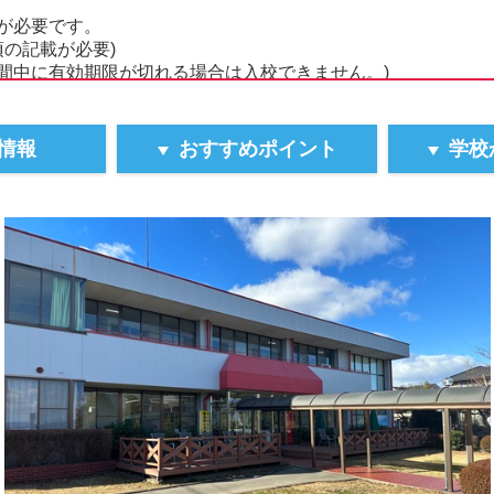
が必要です。
項の記載が必要)
期間中に有効期限が切れる場合は入校できません。)
いずれか
発行されるもの) [b]マイナンバーカード [c]パスポート
情報
おすすめポイント
学校