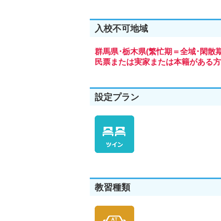
入校不可地域
群馬県･栃木県(繁忙期＝全域･閑散
民票または実家または本籍がある方
設定プラン
教習種類