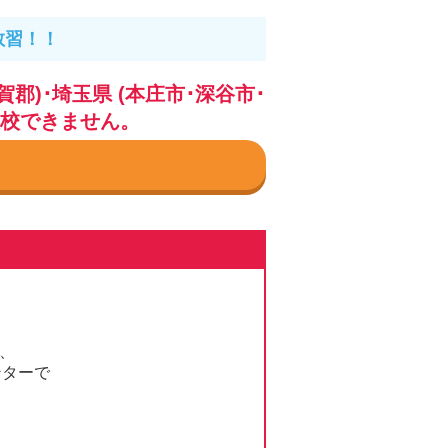
教習！！
)･埼玉県 (本庄市･深谷市･
入校できません。
き、
ンターで