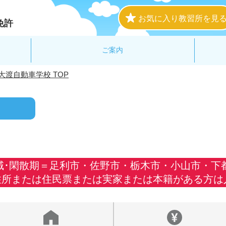
お気に入り教習所を見
免許
ご案内
大渡自動車学校 TOP
域･閑散期＝足利市・佐野市・栃木市・小山市・下都賀
現住所または住民票または実家または本籍がある方は