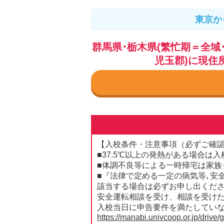
東京か
群馬県･栃木県(繁忙期＝全域
児玉郡)に現住
【入校条件・注意事項（必ずご確
■37.5℃以上の発熱がある場合は
■体調不良等による一時帰宅は家族
■『法律で定める一定の病気等､安全
該当する場合は必ずお申し出くだ
安全運転相談を受け、相談を受け
入校当日に申告要件を満たしていな
https://manabi.univcoop.or.jp/drive