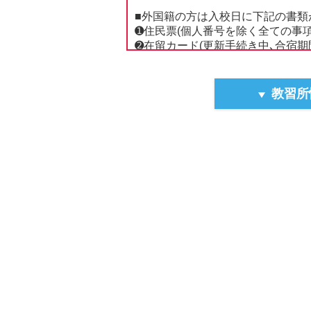
■外国籍の方は入校日に下記の書類
➊住民票(個人番号を除く全ての事
➋在留カード(更新手続き中､合宿
➌本人確認書類･･･下記[a][b][c]の
[a]資格確認書(健康保険証廃止に伴い
教習所