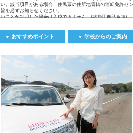
さい。該当項目がある場合、住民票の住所地管轄の運転免許セ
た旨を必ずお知らせください。
いことが判明した場合は入校できません。(諸費用自己負担)
/gassyuku/pdf/shinkoku.pdf
して下記《A》または《B》の書類が必要です。
おすすめポイント
学校からのご案内
)が記載された住民票｣の提出＋マイナンバーカード等の本人確認書
国籍・地域、在留資格・期間、区分､満了日､在留カード番号等)
身分証明書、[イ]公的な住所証明、[ウ]旅券 ※[ア][イ][ウ]全