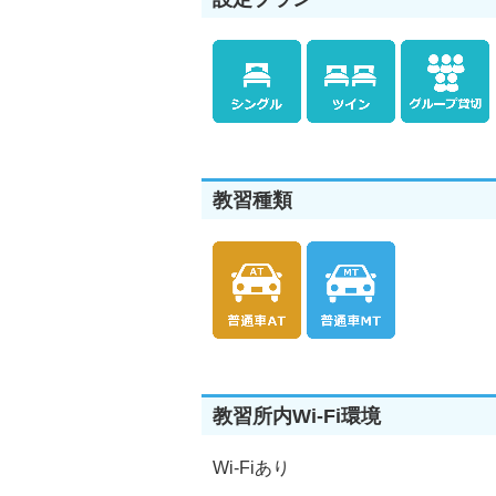
教習種類
教習所内Wi-Fi環境
Wi-Fiあり