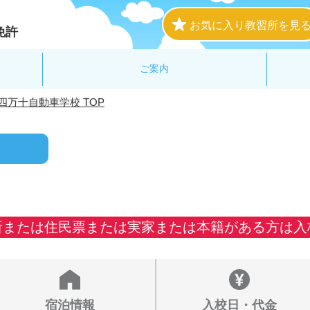
お気に入り教習所を見
免許
ご案内
四万十自動車学校 TOP
所または住民票または実家または本籍がある方は入
宿泊情報
入校日・代金