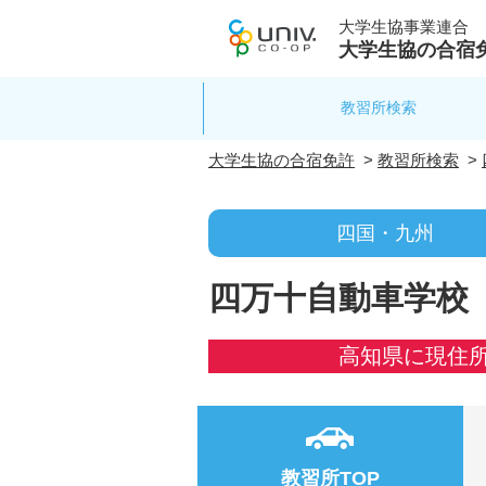
大学生協事業連合
大学生協の合宿
教習所検索
大学生協の合宿免許
>
教習所検索
>
四国・九州
四万十自動車学校
高知県に現住
教習所TOP