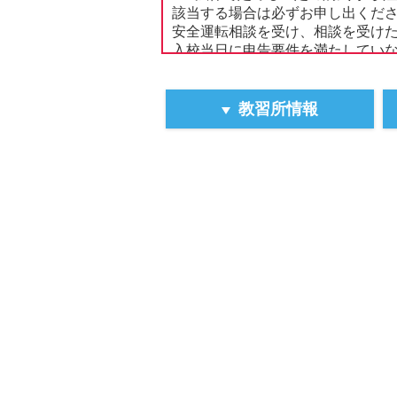
該当する場合は必ずお申し出くだ
安全運転相談を受け、相談を受け
入校当日に申告要件を満たしていな
https://manabi.univcoop.or.jp/drive
■外国籍の方は「本人確認書類」と
教習所情報
《A》 ｢在留資格･在留期間等(*
(*)=個人番号を除く全ての事項(
《B》 [ア]権限のある機関が発行する