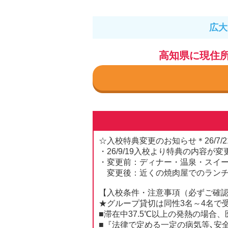
広大
高知県に現住
☆入校特典変更のお知らせ＊26/7/2
・26/9/19入校より特典の内容
・変更前：ディナー・温泉・スイーツ
変更後：近くの焼肉屋でのランチをご
【入校条件・注意事項（必ずご確
★グループ貸切は同性3名～4名で
■滞在中37.5℃以上の発熱の場合
■『法律で定める一定の病気等､安全