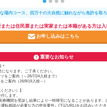
な場内コース、四万十の大自然に触れながら免許を取
所または住民票または実家または本籍がある方は入
お申し込みはこちら
重要なお知らせ
1＊
が変更になります。ご了承ください。
をご案内（～26/7/24入校まで）
案内（26/9/19入校～）
認ください）】
受付します。
、医療機関を受診し結果により一時帰宅になることがあります。(
運転相談が必要な方の申告要件』(下記URL)をお読みいただ