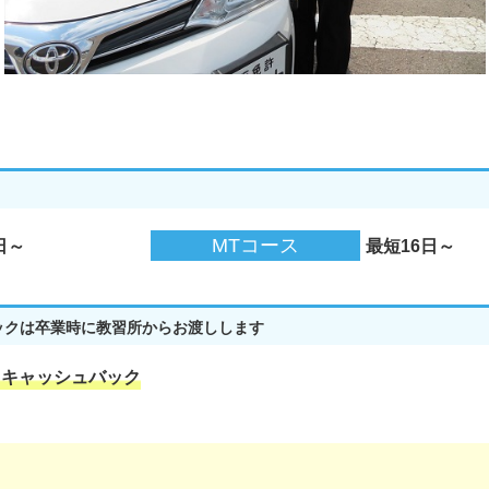
MTコース
日～
最短16日～
ックは卒業時に教習所からお渡しします
0円キャッシュバック