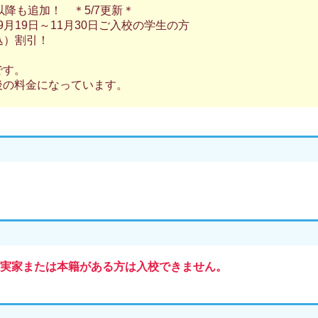
降も追加！ ＊5/7更新＊
・9月19日～11月30日ご入校の学生の方
込）割引！
です。
後の料金になっています。
実家または本籍がある方は入校できません。