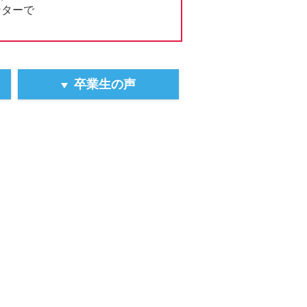
ンターで
卒業生の声
類の提示。
の記載が必要。
て必要。