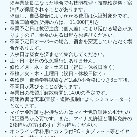
※卒業延長になった場合でも技能教習・技能検定料・宿
泊代が保証されることがあります。
※但し、自己都合によりかかる費用は保証対象外です。
普通二輪免許所持の方は、 11,000円引き
卒業予定日は教習進度（個人差）により延びる場合があ
りますので、余裕のある日程をお選びください。
卒業予定日オーバーの場合、宿舎を変更していただく場
合があります。
入校日は昼食を済ませて集合してください。
土・日・祝日の仮免発行はありません。
修検／月・水・金・土曜日（祝日・休校日除く）
卒検／火・木・土曜日（祝日・休校日除く）
各検定・仮免学科試験など1回の不合格につき3日前後、
卒業日が延びることがあります。
卒業日の教習所解散時間は14:00の予定です。
高速教習は実車(天候・道路規制によりシミュレーター)
となります。
マイナ免許証をお持ちの方はマイナ免許証用の4けたの
暗証番号が必要です。また、マイナ免許証と運転免許の
2枚持ちの方は必ず両方お持ちください。
オンライン学科用にカメラ付PC・タブレット等とイヤ