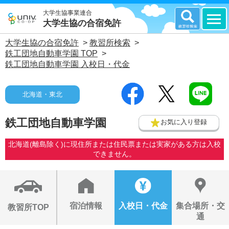
大学生協事業連合
大学生協の合宿免許
大学生協の合宿免許
>
教習所検索
>
鉄工団地自動車学園 TOP
>
鉄工団地自動車学園 入校日・代金
北海道・東北
鉄工団地自動車学園
お気に入り登録
北海道(離島除く)に現住所または住民票または実家がある方は入校
できません。
宿泊情報
入校日・代金
集合場所・交
教習所TOP
通