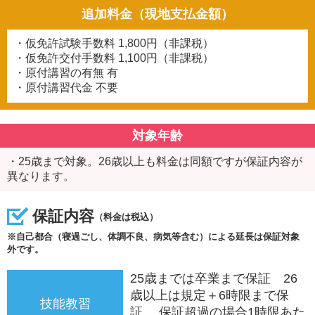
追加料金（現地支払金額）
・仮免許試験手数料
1,800円（非課税）
・仮免許交付手数料
1,100円（非課税）
・原付講習の有無
有
・原付講習代金
不要
対象年齢
・25歳まで対象。26歳以上も料金は同額ですが保証内容が
異なります。
保証内容
（料金は税込）
※自己都合（寝過ごし、体調不良、病気等含む）による延長は保証対象
外です。
25歳までは卒業まで保証 26
歳以上は規定＋6時限まで保
技能教習
証 保証超過の場合1時限あた