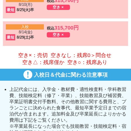
315,700円
税込
8/10(月)
空き ×
最短
8/25(火)卒
入校
315,700円
税込
8/14(金)
空き ×
最短
8/29(土)卒
空き×：売切 空きなし：残席0＞問合せ
空き△：残席僅か 空き○：残席あり
入校日＆代金に関わる注意事項
上記代金には、入学金・教材費・適性検査料・学科教習
費、技能検定料（修了・卒業）、技能教習及び補習費、
卒業証明書交付手数料、その他教習に関する費用と、プ
ランごとに決められた食事代、最短卒業予定日までの宿
泊代が含まれます。追加料金及び卒業延長によりかかる
費用は下記をご覧ください。
※卒業延長になった場合でも技能教習・技能検定料・宿