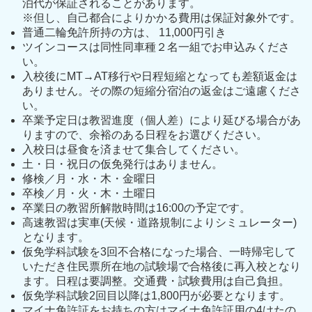
泊代が保証されることがあります。
※但し、自己都合によりかかる費用は保証対象外です。
普通二輪免許所持の方は、 11,000円引き
ツインコースは同性同車種２名一組でお申込みくださ
い。
入校後にMT→AT移行や日程短縮となっても差額返金は
ありません。その際の短縮分宿泊の返金はご遠慮くださ
い。
卒業予定日は教習進度（個人差）により延びる場合があ
りますので、余裕のある日程をお選びください。
入校日は昼食を済ませて集合してください。
土・日・祝日の仮免発行はありません。
修検／月・水・木・金曜日
卒検／月・火・木・土曜日
卒業日の教習所解散時間は16:00の予定です。
高速教習は実車(天候・道路規制によりシミュレーター)
となります。
仮免学科試験を3回不合格になった場合、一時帰宅して
いただき住民票所在地の試験場で合格後に再入校となり
ます。日程は要調整。交通費・試験費用は自己負担。
仮免学科試験2回目以降は1,800円が必要となります。
マイナ免許証をお持ちの方はマイナ免許証用の4けたの