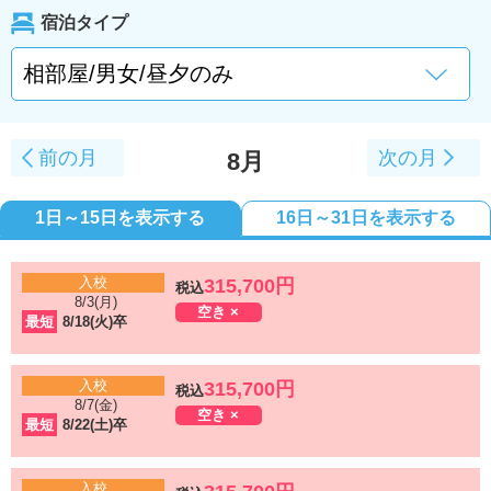
宿泊タイプ
前の月
次の月
8月
1日～15日を表示する
16日～31日を表示する
入校
315,700円
税込
8/3(月)
空き ×
最短
8/18(火)卒
入校
315,700円
税込
8/7(金)
空き ×
最短
8/22(土)卒
入校