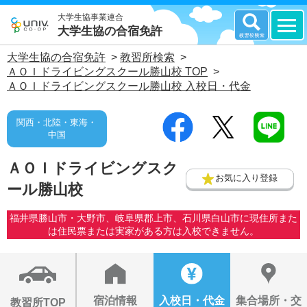
大学生協事業連合
大学生協の合宿免許
大学生協の合宿免許
>
教習所検索
>
ＡＯＩドライビングスクール勝山校 TOP
>
ＡＯＩドライビングスクール勝山校 入校日・代金
関西・北陸・東海・
中国
ＡＯＩドライビングスク
お気に入り登録
ール勝山校
福井県勝山市・大野市、岐阜県郡上市、石川県白山市に現住所また
は住民票または実家がある方は入校できません。
宿泊情報
入校日・代金
集合場所・交
教習所TOP