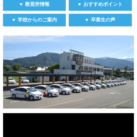
合は入校できません。(諸費用自己負担)
教習所情報
おすすめポイント
https://manabi.univcoop.or.jp/drive/gassyuku/pdf/shinkoku.pd
■外国籍の方は「本人確認書類」として下記《A》また
学校からのご案内
卒業生の声
は《B》の書類が必要です。
《A》 ｢在留資格･在留期間等(*)が記載された住民票｣の
提出＋マイナンバーカード等の本人確認書類の提示。
(*)=個人番号を除く全ての事項(国籍・地域、在留資
格・期間、在留カード番号等)の記載が必要。
《B》 [ア]権限のある機関が発行する身分証明書、[イ]公
的な住所証明、[ウ]旅券 ※[ア][イ][ウ]全て必要。