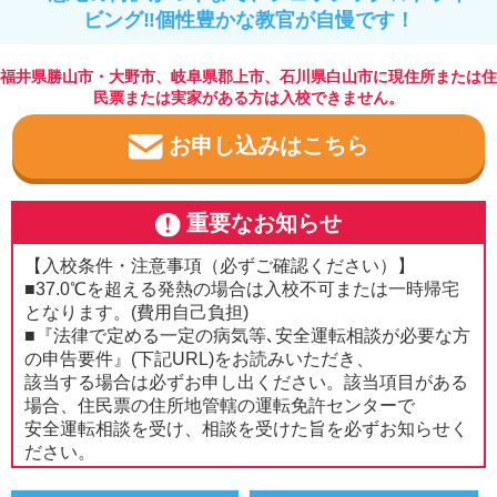
ビング‼個性豊かな教官が自慢です！
福井県勝山市・大野市、岐阜県郡上市、石川県白山市に現住所または住
民票または実家がある方は入校できません。
お申し込みはこちら
重要なお知らせ
【入校条件・注意事項（必ずご確認ください）】
■37.0℃を超える発熱の場合は入校不可または一時帰宅
となります。(費用自己負担)
■『法律で定める一定の病気等､安全運転相談が必要な方
の申告要件』(下記URL)をお読みいただき、
該当する場合は必ずお申し出ください。該当項目がある
場合、住民票の住所地管轄の運転免許センターで
安全運転相談を受け、相談を受けた旨を必ずお知らせく
ださい。
入校当日に申告要件を満たしていないことが判明した場