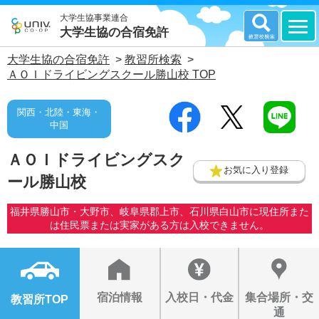
大学生協事業連合
大学生協の合宿免許
大学生協の合宿免許
>
教習所検索
>
ＡＯＩドライビングスクール勝山校 TOP
関西・北陸・東海・
中国
ＡＯＩドライビングスク
お気に入り登録
ール勝山校
福井県勝山市・大野市、岐阜県郡上市、石川県白山市に現住所また
は住民票または実家がある方は入校できません。
宿泊情報
入校日・代金
集合場所・交
教習所TOP
通