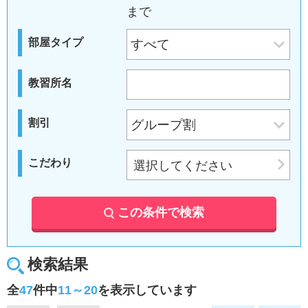
まで
部屋タイプ
教習所名
割引
こだわり
選択してください
この条件で検索
検索結果
全
47
件中
11～20
を表示しています