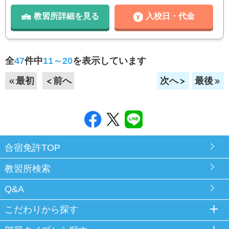
教習所詳細を見る
入校日・代金
全
47
件中
11～20
を表示しています
最初
前へ
次へ
最後
合宿免許TOP
教習所検索
Q&A
こだわりから探す