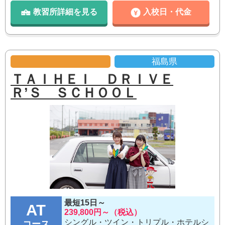
教習所詳細を見る
入校日・代金
福島県
ＴＡＩＨＥＩ ＤＲＩＶＥ
Ｒ’Ｓ ＳＣＨＯＯＬ
最短15日～
AT
239,800円～（税込）
シングル・ツイン・トリプル・ホテルシ
コース