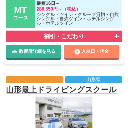
最短16日～
MT
286,550円～（税込）
シングル・ツイン・グループ貸切・自炊
コース
シングル・自炊ツイン・ホテルシング
ル・ホテルツイン
割引・こだわり
教習所詳細を見る
入校日・代金
山形県
山形最上ドライビングスクール