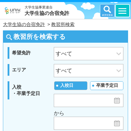
大学生協事業連合
大学生協の合宿免許
大学生協の合宿免許
>
教習所検索
教習所を検索する
希望免許
エリア
入校日
卒業予定日
入校
・卒業予定日
から