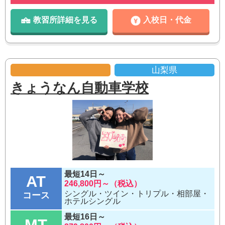
教習所詳細を見る
入校日・代金
山梨県
きょうなん自動車学校
最短14日～
AT
246,800円～（税込）
シングル・ツイン・トリプル・相部屋・
コース
ホテルシングル
最短16日～
MT