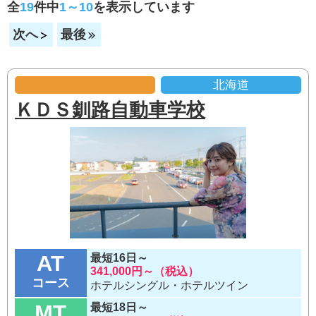
全
19
件中
1～10
を表示しています
次へ
最後
北海道
ＫＤＳ釧路自動車学校
AT
最短16日～
341,000円～（税込）
コース
ホテルシングル・ホテルツイン
MT
最短18日～