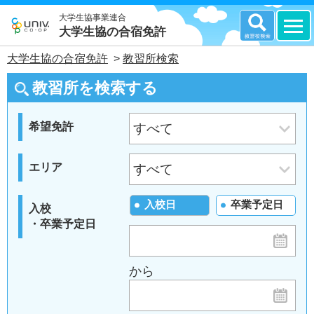
大学生協事業連合
大学生協の合宿免許
大学生協の合宿免許
>
教習所検索
教習所を検索する
希望免許
エリア
入校日
卒業予定日
入校
・卒業予定日
から