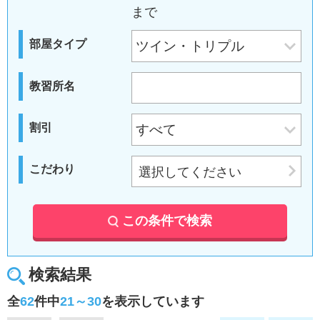
まで
部屋タイプ
教習所名
割引
こだわり
選択してください
この条件で検索
検索結果
全
62
件中
21～30
を表示しています