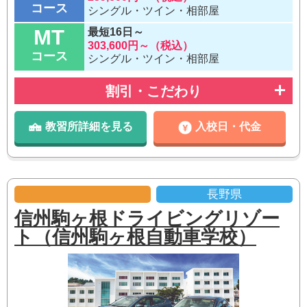
コース
シングル・ツイン・相部屋
MT
最短16日～
303,600円～（税込）
コース
シングル・ツイン・相部屋
割引・こだわり
教習所詳細を見る
入校日・代金
長野県
信州駒ヶ根ドライビングリゾー
ト（信州駒ヶ根自動車学校）