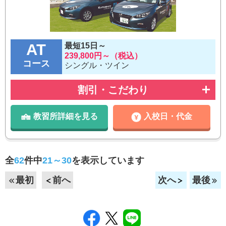
AT
最短15日～
239,800円～（税込）
コース
シングル・ツイン
割引・こだわり
教習所詳細を見る
入校日・代金
全
62
件中
21～30
を表示しています
最初
前へ
次へ
最後