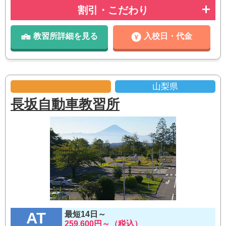
割引・こだわり
教習所詳細を見る
入校日・代金
山梨県
長坂自動車教習所
AT
最短14日～
259,600円～（税込）