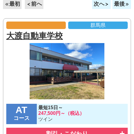
最初
前へ
次へ
最後
群馬県
大渡自動車学校
AT
最短15日～
247,500円～（税込）
コース
ツイン
割引・こだわり