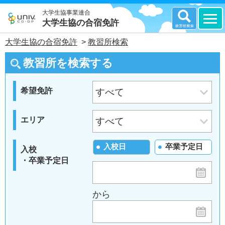
大学生協事業連合
大学生協の合宿免許
大学生協の合宿免許
>
教習所検索
教習所を検索する
希望免許
エリア
入校日
卒業予定日
入校
・卒業予定日
から