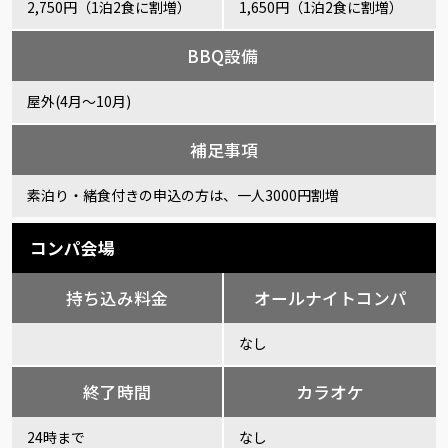
2,750円（1泊2食に割増）
1,650円（1泊2食に割増）
BBQ設備
屋外(4月～10月)
補足事項
素泊り・緒食付きの申込の方は、一人3000円割増
コンパ会場
持ち込み料金
オールナイトコンパ
なし
終了時間
カラオケ
24時まで
なし