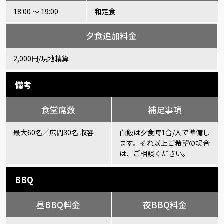
18:00 ～ 19:00
和定食
夕食追加料金
2,000円/現地精算
備考
食堂席数
補足事項
最大60名／広間30名 収容
白飯は夕食時1合/人で準備し
ます。それ以上ご希望の場合
は、ご相談ください。
BBQ
昼BBQ料金
夜BBQ料金