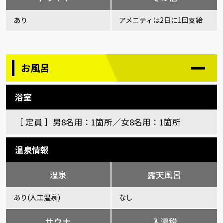
あり
アメニティは2日に1回支給
お風呂
浴室
［ 定員 ］男8名用：1箇所／女8名用：1箇所
温泉情報
温泉
露天風呂
あり(人工温泉)
なし
サウナ
入湯税