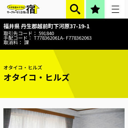
オタイコ・ヒルズ
福井県
丹生郡越前町下河原37-19-1
取引先コード
591840
手配コード
T778362061A- F778362063
取消料
課
オタイコ・ヒルズ
オタイコ・ヒルズ