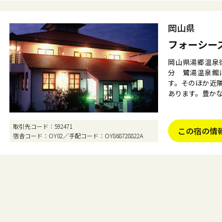
岡山県
フォーシー
岡山県湯郷温泉
分　鷺湯温泉館
す。そのほか近
あります。豊か
取引先コード
592471
この宿の情
宿舎コード
OY02
手配コード
OY868728822A