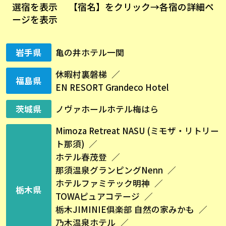
選宿を表示
【宿名】をクリック→各宿の詳細ペ
ージを表示
岩手県
亀の井ホテル一関
休暇村裏磐梯
福島県
EN RESORT Grandeco Hotel
茨城県
ノヴァホールホテル梅はら
Mimoza Retreat NASU (ミモザ・リトリー
ト那須)
ホテル春茂登
那須温泉グランピングNenn
ホテルファミテック明神
栃木県
TOWAピュアコテージ
栃木JIMINIE俱楽部 自然の家みかも
乃木温泉ホテル