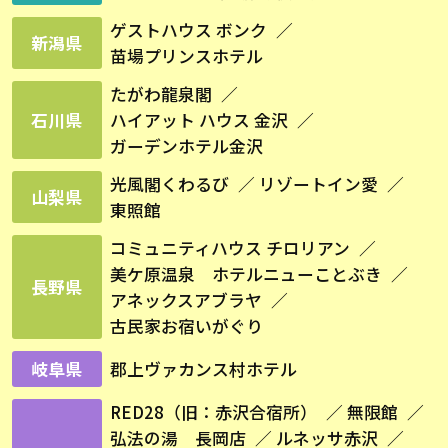
ゲストハウス ボンク
新潟県
苗場プリンスホテル
たがわ龍泉閣
石川県
ハイアット ハウス 金沢
ガーデンホテル金沢
光風閣くわるび
リゾートイン愛
山梨県
東照館
コミュニティハウス チロリアン
美ケ原温泉 ホテルニューことぶき
長野県
アネックスアブラヤ
古民家お宿いがぐり
岐阜県
郡上ヴァカンス村ホテル
RED28（旧：赤沢合宿所）
無限館
弘法の湯 長岡店
ルネッサ赤沢