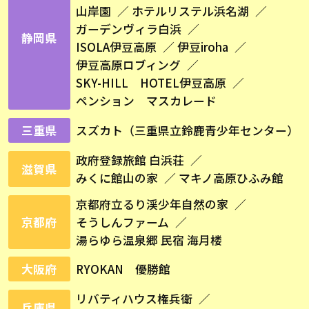
山岸園
ホテルリステル浜名湖
ガーデンヴィラ白浜
静岡県
ISOLA伊豆高原
伊豆iroha
伊豆高原ロブィング
SKY-HILL HOTEL伊豆高原
ペンション マスカレード
三重県
スズカト（三重県立鈴鹿青少年センター）
政府登録旅館 白浜荘
滋賀県
みくに館山の家
マキノ高原ひふみ館
京都府立るり渓少年自然の家
京都府
そうしんファーム
湯らゆら温泉郷 民宿 海月楼
大阪府
RYOKAN 優勝館
リバティハウス権兵衛
兵庫県