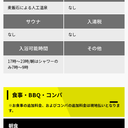
麦飯石による人工温泉
なし
サウナ
入湯税
なし
なし
入浴可能時間
その他
17時～23時/朝はシャワーの
み7時～9時
食事・BBQ・コンパ
※お食事の追加料金、およびコンパの追加料金は現地払いとなりま
す。
朝食