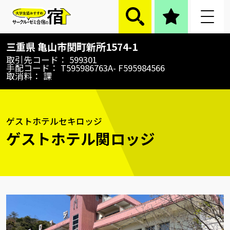
ゲストホテル関ロッジ
三重県
亀山市関町新所1574-1
取引先コード
599301
手配コード
T595986763A- F595984566
取消料
課
ゲストホテルセキロッジ
ゲストホテル関ロッジ