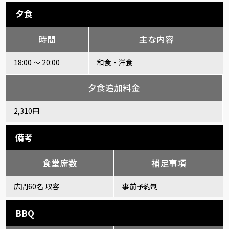
夕食
時間
主な内容
18:00 ～ 20:00
和食・洋食
夕食追加料金
2,310円
備考
食堂席数
補足事項
広間60名 収容
事前予約制
BBQ