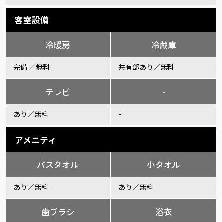
客室設備
冷暖房
冷蔵庫
完備 ／無料
共有部あり／無料
テレビ
-
あり／無料
-
アメニティ
バスタオル
小タオル
あり／無料
あり／無料
歯ブラシ
浴衣