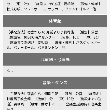
分 ［車］2分 ［施設までの送迎］要相談 ［設備・備考 ］
軟式野球、ソフトボール、サッカー、グランドゴルフ 他
体育館
［手配方法］宿舎から3ヶ月前より予約可能 ［種別］公営
［施設名］関B&G海洋センター ［徒歩］10分 ［車］2分
［施設までの送迎］要相談 ［設備・備考 ］バスケットボー
ル、バレーボール、バドミントン 他
武道場・弓道場
なし
音楽・ダンス
［手配方法］宿舎から／個別手配 ［種別］公営 ［施設名］
鈴鹿馬子唄会館 ［徒歩］-分 ［車］10分 ［施設までの送
迎］要相談 ［設備・備考 ］ホール・会議室/施設内に音楽室
有り