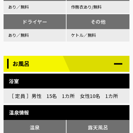
あり／無料
作務衣あり/無料
ドライヤー
その他
あり／無料
ケトル／無料
お風呂
浴室
［ 定員 ］男性 15名 1カ所 女性10名 1カ所
温泉情報
温泉
露天風呂