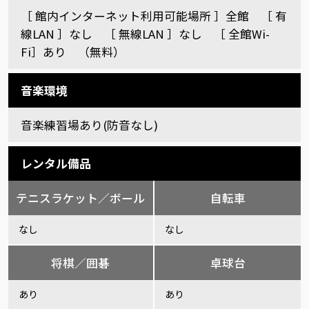
［ 館内インターネット利用可能場所 ］全館 ［ 有
線LAN ］なし ［ 無線LAN ］なし ［ 全館Wi-
Fi］あり （無料）
音楽環境
音楽練習場あり(防音なし)
レンタル備品
テニスラケット／ボール
自転車
なし
なし
将棋／囲碁
卓球台
あり
あり