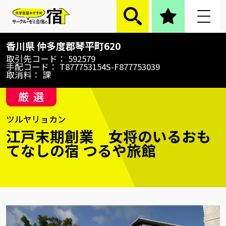
江戸末期創業 女将のいるおもてなしの宿 つるや
香川県
仲多度郡琴平町620
旅館
取引先コード
592579
手配コード
T877753154S-F877753039
取消料
課
厳選
ツルヤリョカン
江戸末期創業 女将のいるおも
てなしの宿 つるや旅館