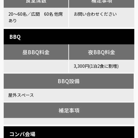
食堂席数
補足事項
20～60名／広間 60名 他席
お問い合わせください
あり
BBQ
昼BBQ料金
夜BBQ料金
3,300円(1泊2食に割増)
BBQ設備
屋外スぺース
補足事項
コンパ会場